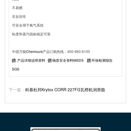
不易燃
非反应性
可安全用于氧气系统
粘度和蒸汽指标稳定可靠
中国万能
Chemours
产品订购热线：400-660-6100
产品详细说明资料
物质安全资料MSDS
环保检测报告
SGS
下一篇：
科慕杜邦Krytox CORR 227FG瓦楞机润滑脂