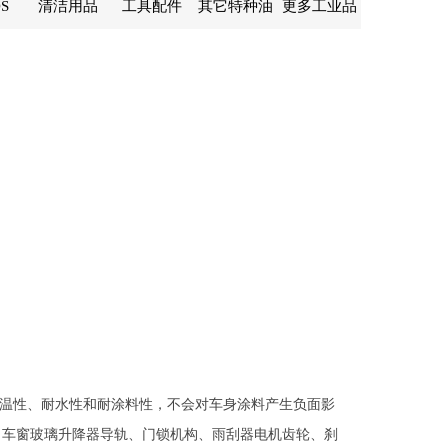
S
清洁用品
工具配件
其它特种油
更多工业品
优异的低温性、耐水性和耐涂料性，不会对车身涂料产生负面影
、车窗玻璃升降器导轨、门锁机构、雨刮器电机齿轮、刹