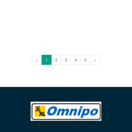
«
1
2
3
4
5
»