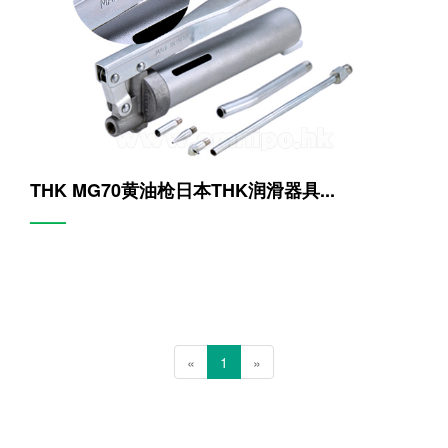
THK MG70黄油枪日本THK润滑器具...
——
«
1
»