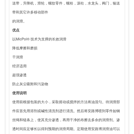
送带，升降机，滑轮，螺纹零件，螺栓，滚柱，水龙头，阀门，输送
带和其它许多移动部件
的润滑。
优点
以MicPol® 技术为支撑的长效润滑
降低摩擦和磨损
干润滑
经济适用
超强渗透
防止灰尘吸附和污染物
使用说明
使用前根据包装的大小，采取摇动或搅拌的方法将油混匀。待润滑部
件应首先用溶剂或碱性清洗剂进行清洗。然后将安路博喷到零件如钢
丝绳和链条上，使其充分渗透，再用干净的布擦去多余的润滑剂。渗
透时间应足够长以得到预期的润滑周期。定期使用安路博润滑油可以